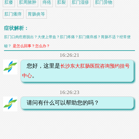
肛瘘
肛周脓肿
痔疮
肛裂
肛门湿疹
肛门异物
肛门瘙痒
胃肠炎等
症状解析：
肛门口肉疙瘩脱出？大便上带血？肛门疼痛？肛门瘙痒感？胃肠不适？经常便
秘？
是怎么回事？怎么办？
16:26:21
您好，这里是
长沙东大肛肠医院咨询预约挂号
。
中心
16:26:23
请问有什么可以帮助您的吗？