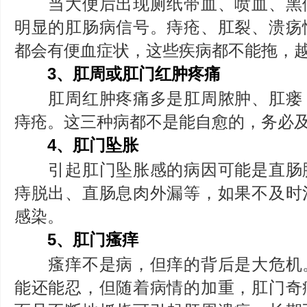
当大便后出现厕纸带血、喷血、黑
明显的肛肠病信号。痔疮、肛裂、溃疡
都会有便血症状，这些疾病都不能拖，
3、肛周或肛门红肿疼痛
肛周红肿疼痛多是肛周脓肿、肛瘘
痔疮。这三种病都不是能自愈的，务必
4、肛门坠胀
引起肛门坠胀感的病因可能是直肠
痔脱出、直肠息肉外漏等，如果不及时
感染。
5、肛门瘙痒
瘙痒不是病，但痒的背后是大危机
能还能忍，但随着病情的加重，肛门奇