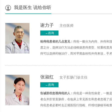
我是医生 说给你听
谢力子
主任医师
→咨询
给痔疮患者的几点意见：
痔疮一般分为内痔、外痔和
度之分，选择治疗方法必须根据患痔类型、轻重程度
痔可以选择药物治疗，而对早期血栓性外痔来说，手
张淑红
女子肛肠门诊主任
→咨询
告诫那些忽视痔疮的人：
痔疮是一种良性病变，一般
者合并肛管直肠癌，在临床上常见医生和患者忽视了
痔疮患者必要时去正规医院行指检、纤维结肠镜等检