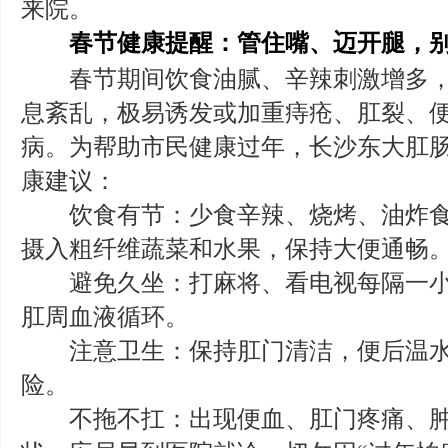
来院。
春节健康提醒：管住嘴、迈开腿，别让
春节期间饮食油腻、辛辣刺激增多，
息紊乱，极易诱发或加重痔疮、肛裂、
病。为帮助市民健康过年，长沙东大肛
康建议：
饮食有节：少食辛辣、烧烤、油炸食
摄入粗纤维蔬菜和水果，保持大便通畅
避免久坐：打麻将、看电视每隔一小
肛周血液循环。
注意卫生：保持肛门清洁，便后温水
险。
不拖不扛：出现便血、肛门疼痛、肿