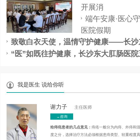
开展消
端午安康·医心
医院假期
致敬白衣天使，温情守护健康——长沙
“医”如既往护健康，长沙东大肛肠医院
我是医生 说给你听
谢力子
主任医师
→咨询
给痔疮患者的几点意见：
痔疮一般分为内痔、外痔和
度之分，选择治疗方法必须根据患痔类型、轻重程度