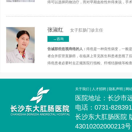
痔可以选择药物治疗，而对早期血栓性外痔来说，手
张淑红
女子肛肠门诊主任
→咨询
告诫那些忽视痔疮的人：
痔疮是一种良性病变，一般
者合并肛管直肠癌，在临床上常见医生和患者忽视了
痔疮患者必要时去正规医院行指检、纤维结肠镜等检
关于我们
|
人才招聘
|
隐私声明
|
网
医院地址：长沙市远
电话：0731-828
长沙东大肛肠医院 
4301020200021